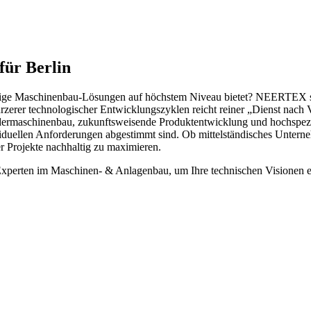
für Berlin
lassige Maschinenbau-Lösungen auf höchstem Niveau bietet? NEERTEX ste
zerer technologischer Entwicklungszyklen reicht reiner „Dienst nach Vo
Sondermaschinenbau, zukunftsweisende Produktentwicklung und hochspez
iduellen Anforderungen abgestimmt sind. Ob mittelständisches Unterne
rer Projekte nachhaltig zu maximieren.
rten im Maschinen- & Anlagenbau, um Ihre technischen Visionen erfo